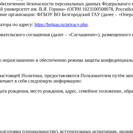
обеспечению безопасности персональных данных Федерального 
 университет им. В.Я. Горина» (ОГРН 1023100508078, Российск
вание организации: ФГБОУ ВО Белгородский ГАУ (далее – «Опера
атора по адресу:
https://belgau.ru/privacy.php
.
вательского соглашения (далее – «Соглашение»), размещенного и
по неразглашению и обеспечению режима защиты конфиденциаль
 настоящей Политики, предоставляются Пользователем путём за
ключают в себя следующую информацию:
 дата рождения, место рождения, адрес, семейное положение, обр
 подготовки (специальностях), вступительных испытаниях, инди