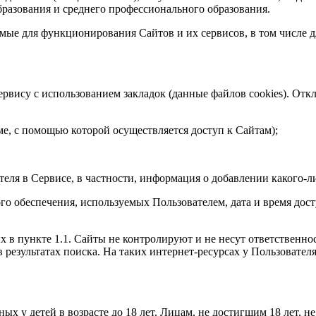
разования и среднего профессионального образования.
мые для функционирования Сайтов и их сервисов, в том числе 
ервису с использованием закладок (данные файлов cookies). Отк
ме, с помощью которой осуществляется доступ к Сайтам);
теля в Сервисе, в частности, информация о добавлении какого-л
го обеспечения, используемых Пользователем, дата и время дос
 в пункте 1.1. Сайты не контролируют и не несут ответственнос
 результатах поиска. На таких интернет-ресурсах у Пользовател
х у детей в возрасте до 18 лет. Лицам, не достигшим 18 лет, 