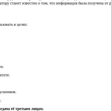
ору станет известно о том, что информация была получена от ре
зовать в целях:
.
ии.
итете.
пускников.
.
едача её третьим лицам.