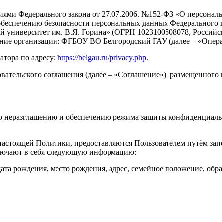
аниями Федерального закона от 27.07.2006. №152-ФЗ «О персона
обеспечению безопасности персональных данных Федерального 
 университет им. В.Я. Горина» (ОГРН 1023100508078, Российск
вание организации: ФГБОУ ВО Белгородский ГАУ (далее – «Опера
атора по адресу:
https://belgau.ru/privacy.php
.
вательского соглашения (далее – «Соглашение»), размещенного и
по неразглашению и обеспечению режима защиты конфиденциаль
 настоящей Политики, предоставляются Пользователем путём за
ключают в себя следующую информацию:
 дата рождения, место рождения, адрес, семейное положение, обр