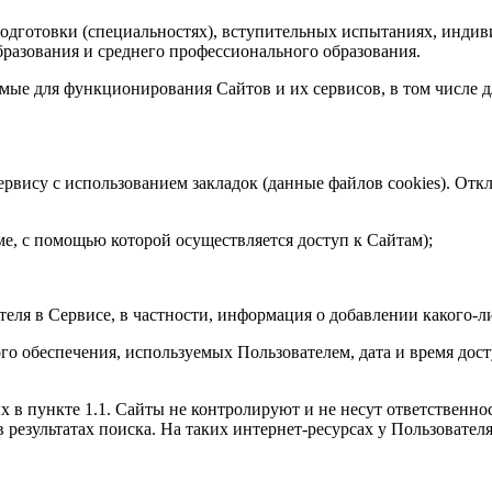
 подготовки (специальностях), вступительных испытаниях, инди
разования и среднего профессионального образования.
мые для функционирования Сайтов и их сервисов, в том числе 
ервису с использованием закладок (данные файлов cookies). Отк
ме, с помощью которой осуществляется доступ к Сайтам);
теля в Сервисе, в частности, информация о добавлении какого-л
го обеспечения, используемых Пользователем, дата и время дос
 в пункте 1.1. Сайты не контролируют и не несут ответственнос
 результатах поиска. На таких интернет-ресурсах у Пользовател