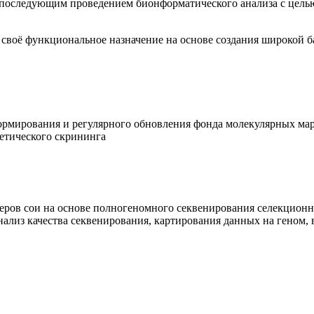
 последующим проведением бионформатического анализа с цель
в
своё функциональное назначение на основе создания широкой 
ормирования и регулярного обновления фонда молекулярных ма
етического скрининга
керов сои на основе полногеномного секвенирования селекцион
лиз качества секвенирования, картирования данных на геном, 