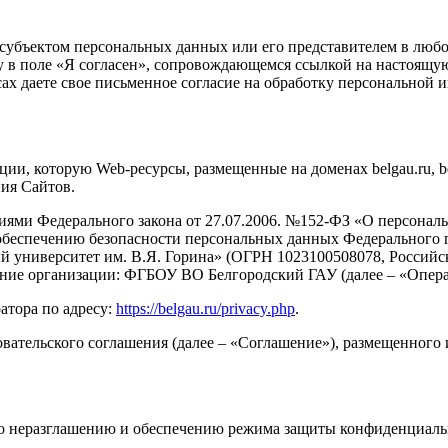
субъектом персональных данных или его представителем в любо
ку в поле «Я согласен», сопровождающемся ссылкой на настоящ
ресах даете свое письменное согласие на обработку персональной
и, которую Web-ресурсы, размещенные на доменах belgau.ru, belg
ния Сайтов.
аниями Федерального закона от 27.07.2006. №152-ФЗ «О персона
обеспечению безопасности персональных данных Федерального 
 университет им. В.Я. Горина» (ОГРН 1023100508078, Российск
вание организации: ФГБОУ ВО Белгородский ГАУ (далее – «Опера
атора по адресу:
https://belgau.ru/privacy.php
.
вательского соглашения (далее – «Соглашение»), размещенного и
по неразглашению и обеспечению режима защиты конфиденциаль