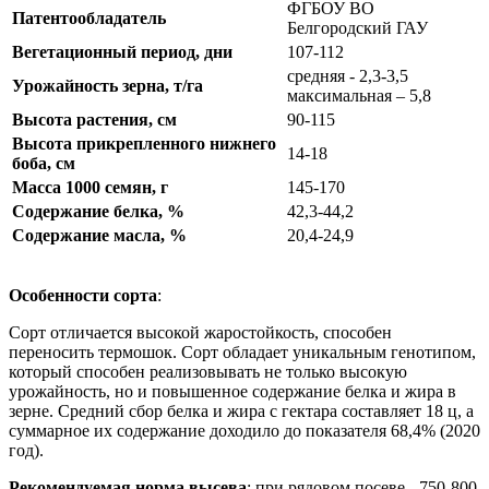
ФГБОУ ВО
Патентообладатель
Белгородский ГАУ
Вегетационный период, дни
107-112
средняя - 2,3-3,5
Урожайность зерна, т/га
максимальная – 5,8
Высота растения, см
90-115
Высота прикрепленного нижнего
14-18
боба, см
Масса 1000 семян, г
145-170
Содержание белка, %
42,3-44,2
Содержание масла, %
20,4-24,9
Особенности сорта
:
Сорт отличается высокой жаростойкость, способен
переносить термошок. Сорт обладает уникальным генотипом,
который способен реализовывать не только высокую
урожайность, но и повышенное содержание белка и жира в
зерне. Средний сбор белка и жира с гектара составляет 18 ц, а
суммарное их содержание доходило до показателя 68,4% (2020
год).
Рекомендуемая норма высева
: при рядовом посеве - 750-800